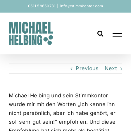
Zum
0511 58659731
|
info@stimmkontor.com
Inhalt
springen
Previous
Next
Michael Helbing und sein Stimmkontor
wurde mir mit den Worten „Ich kenne ihn
nicht persönlich, aber ich habe gehört, er
soll sehr gut sein!“ empfohlen. Und diese
Empfehlung hat sich mehr als bestätigt.