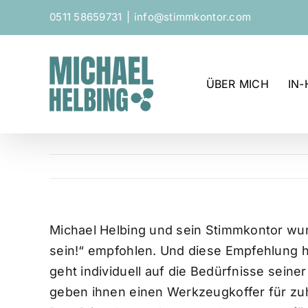
Zum
0511 58659731
|
info@stimmkontor.com
Inhalt
springen
ÜBER MICH
IN
Michael Helbing und sein Stimmkontor wurd
sein!“ empfohlen. Und diese Empfehlung ha
geht individuell auf die Bedürfnisse seiner
geben ihnen einen Werkzeugkoffer für zu