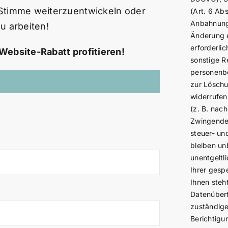
 Stimme weiterzuentwickeln oder
(Art. 6 Abs
Anbahnung,
u arbeiten!
Änderung e
erforderlic
Website-Rabatt profitieren!
sonstige R
personenbe
zur Löschu
widerrufen
(z. B. nac
Zwingende
steuer- un
bleiben un
unentgeltl
Ihrer gesp
Ihnen steh
Datenübert
zuständige
Berichtigu