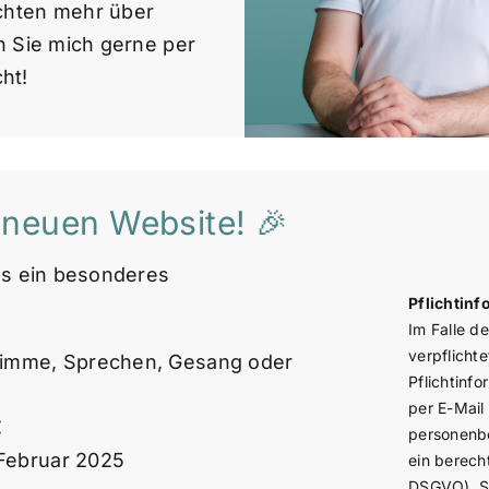
chten mehr über
n Sie mich gerne per
ht!
 neuen Website! 🎉
es ein besonderes
Pflichtin
Im Falle d
verpflicht
Stimme, Sprechen, Gesang oder
Pflichtinf
per E-Mail 
€
personenbe
 Februar 2025
ein berecht
DSGVO), Si