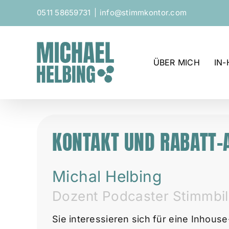
Zum
0511 58659731
|
info@stimmkontor.com
Inhalt
springen
ÜBER MICH
IN
KONTAKT UND RABATT-
Michal Helbing
Dozent Podcaster Stimmbi
Sie interessieren sich für eine Inhou