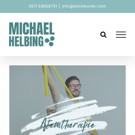
Zum
0511 58659731
|
info@stimmkontor.com
Inhalt
springen