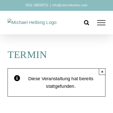
Zum
0511 58659731
|
info@stimmkontor.com
Inhalt
springen
TERMIN
×
Diese Veranstaltung hat bereits
stattgefunden.