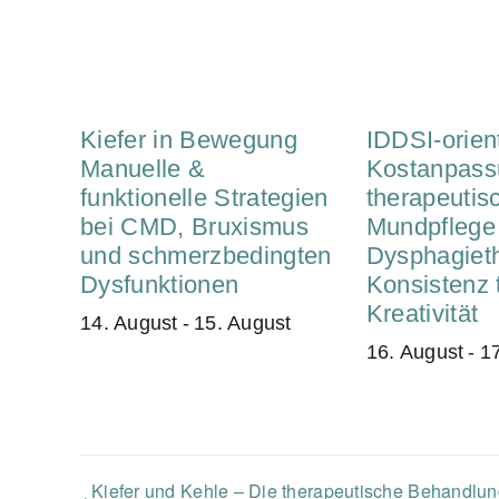
Kiefer in Bewegung
IDDSI-orient
Manuelle &
Kostanpass
funktionelle Strategien
therapeutis
bei CMD, Bruxismus
Mundpflege 
und schmerzbedingten
Dysphagieth
Dysfunktionen
Konsistenz tr
Kreativität
14. August
-
15. August
16. August
-
1
Kiefer und Kehle – Die therapeutische Behandlu