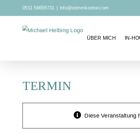
Zum
0511 58659731
|
info@stimmkontor.com
Inhalt
springen
ÜBER MICH
IN-H
TERMIN
Diese Veranstaltung h