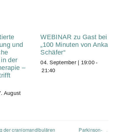
ierte
WEBINAR zu Gast bei
ung und
„100 Minuten von Anka
che
Schäfer“
in der
04. September | 19:00
-
erapie –
21:40
ifft
7. August
ng der craniomandibulären
Parkinson-