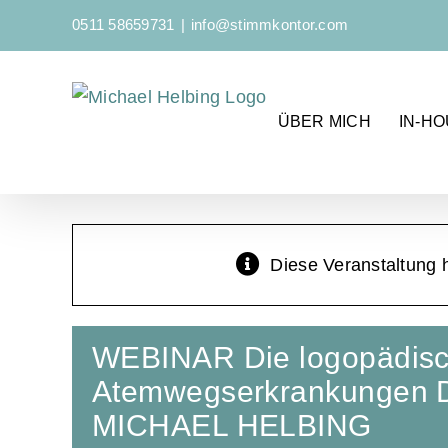
Zum
0511 58659731
|
info@stimmkontor.com
Inhalt
springen
ÜBER MICH
IN-H
Diese Veranstaltung h
WEBINAR Die logopädisc
Atemwegserkrankungen 
MICHAEL HELBING