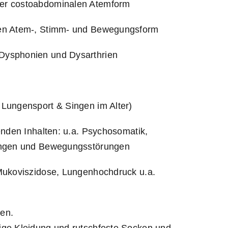
er costoabdominalen Atemform
hen Atem-, Stimm- und Bewegungsform
Dysphonien und Dysarthrien
Lungensport & Singen im Alter)
enden Inhalten: u.a. Psychosomatik,
kungen und Bewegungsstörungen
Mukoviszidose, Lungenhochdruck u.a.
en.
ige Kleidung und rutschfeste Socken und