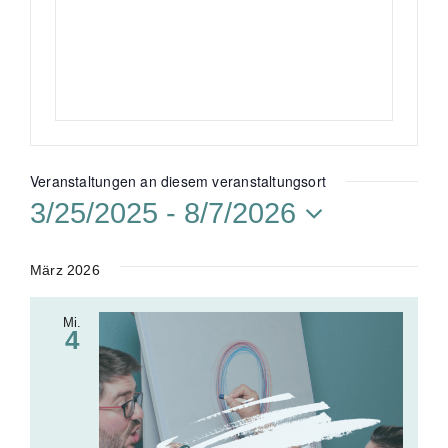
f
s
o
e
n
i
t
e
Veranstaltungen an diesem veranstaltungsort
3/25/2025
 - 
8/7/2026
D
a
März 2026
t
Mi.
u
4
m
w
ä
h