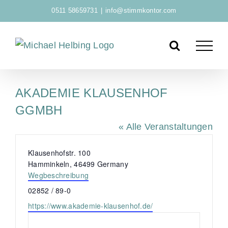
Zum
0511 58659731
|
info@stimmkontor.com
Inhalt
springen
AKADEMIE KLAUSENHOF
GGMBH
« Alle Veranstaltungen
A
Klausenhofstr. 100
d
Hamminkeln
,
46499
Germany
r
Wegbeschreibung
e
T
02852 / 89-0
s
e
W
https://www.akademie-klausenhof.de/
s
l
e
e
e
b