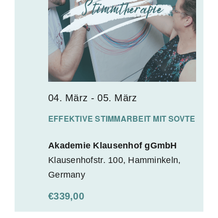
l
e
n
.
04. März
-
05. März
EFFEKTIVE STIMMARBEIT MIT SOVTE
Akademie Klausenhof gGmbH
Klausenhofstr. 100, Hamminkeln,
Germany
€339,00