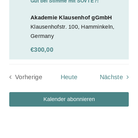
Gut bei Stimme mit SOVTE?!
Akademie Klausenhof gGmbH
Klausenhofstr. 100, Hamminkeln,
Germany
€300,00
Veran
Vorherige
Heute
Nächste
Veranstaltungen
Kalender abonnieren