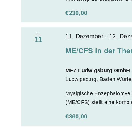
e
n
€230,00
a
k
Fr.
11. Dezember
-
12. Dez
11
t
u
ME/CFS in der The
a
l
MFZ Ludwigsburg GmbH 
i
Ludwigsburg, Baden Würt
s
i
Myalgische Enzephalomyeli
e
(ME/CFS) stellt eine komple
r
€360,00
e
n