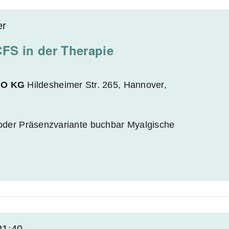
er
S in der Therapie
CO KG
Hildesheimer Str. 265, Hannover,
- oder Präsenzvariante buchbar Myalgische
21:40