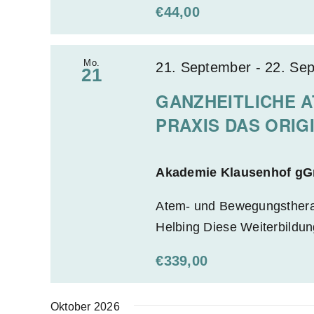
n
m
t
€44,00
u
S
e
l
i
u
a
Mo.
21. September
-
22. Se
n
21
c
r
g
GANZHEITLICHE A
h
-
e
PRAXIS DAS ORIG
e
E
b
i
u
e
n
Akademie Klausenhof 
n
n
g
.
d
Atem- und Bewegungstherap
a
S
Helbing Diese Weiterbildung 
A
b
u
n
e
c
€339,00
f
s
h
e
e
i
Oktober 2026