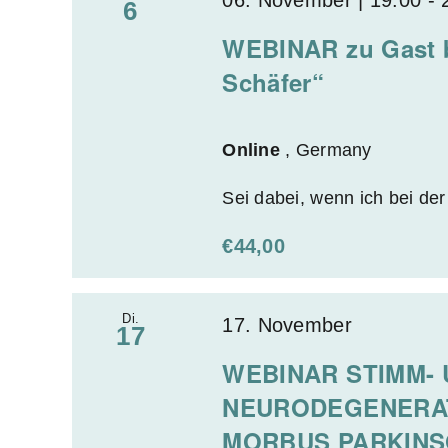
t
6
e
n
d
WEBINAR zu Gast b
i
g
e
Schäfer“
e
o
r
n
n
V
S
Online
, Germany
e
c
r
h
Sei dabei, wenn ich bei der
a
l
€44,00
n
ü
s
s
t
s
Di.
17. November
17
a
e
WEBINAR STIMM- 
l
l
t
NEURODEGENERA
w
u
MORBUS PARKINS
o