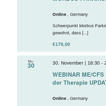
n
r
g
t
Online
, Germany
e
.
n
Schwerpunkt Morbus Parkin
m
gewohnt, dass [...]
i
€179,00
t
d
e
Mo.
30. November | 18:30
-
30
n
WEBINAR ME/CFS (
g
e
der Therapie UPD
f
i
Online
, Germany
l