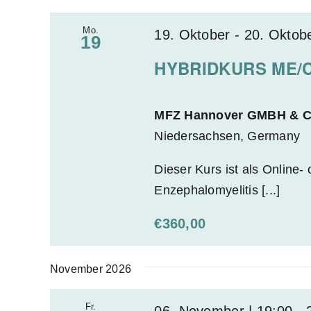
l
n
c
d
a
Mo.
19. Oktober
-
20. Oktob
19
h
e
c
HYBRIDKURS ME/CF
t
r
h
w
e
V
i
e
n
MFZ Hannover GMBH & 
r
r
Niedersachsen, Germany
,
d
a
N
Dieser Kurs ist als Online
d
n
a
Enzephalomyelitis [...]
i
s
e
v
t
€360,00
L
a
i
i
l
g
November 2026
s
t
a
t
u
Fr.
06. November | 19:00
-