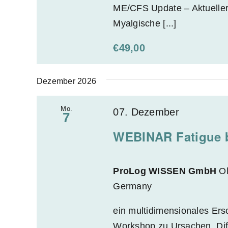
t
ME/CFS Update – Aktuelle
e
Myalgische [...]
r
€49,00
t
e
n
Dezember 2026
E
Mo.
07. Dezember
r
7
g
WEBINAR Fatigue b
e
b
ProLog WISSEN GmbH
Ol
n
Germany
i
s
ein multidimensionales Ers
s
Workshop zu Ursachen, Diff