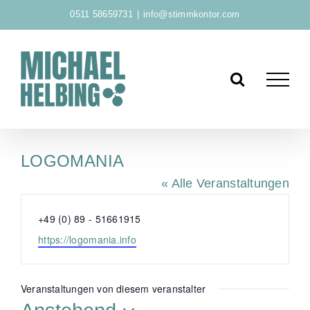
Zum
0511 58659731
|
info@stimmkontor.com
Inhalt
springen
LOGOMANIA
« Alle Veranstaltungen
T
+49 (0) 89 - 51661915
e
W
https://logomania.info
l
e
e
b
f
s
Veranstaltungen von diesem veranstalter
o
e
n