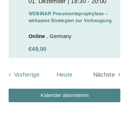
01. Dezember | 18:30
-
20:00
WEBINAR Pneumonieprophylaxe –
wirksame Strategien zur Vorbeugung
Online
, Germany
€49,00
Veranstaltungen
Vorherige
Heute
Nächste
Veransta
Kalender abonnieren