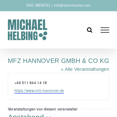
Zum
0511 58659731
|
info@stimmkontor.com
Inhalt
springen
MFZ HANNOVER GMBH & CO KG
« Alle Veranstaltungen
T
+49 511 844 14 18
e
W
https://www.mfz-hannover.de
l
e
e
b
f
s
Veranstaltungen von diesem veranstalter
o
e
n