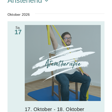
Anstehend
i
t
D
e
a
Oktober 2026
t
Sa.
u
17
m
w
ä
h
l
e
n
.
17. Oktober
-
18. Oktober