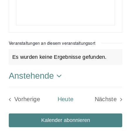
o
e
n
i
t
e
Veranstaltungen an diesem veranstaltungsort
Es wurden keine Ergebnisse gefunden.
H
i
Anstehende
n
D
w
a
e
Vorherige
Heute
Nächste
t
i
Veranstaltungen
Veransta
u
s
m
Kalender abonnieren
w