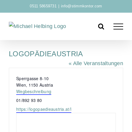
Zum
0511 58659731
|
info@stimmkontor.com
Inhalt
springen
LOGOPÄDIEAUSTRIA
« Alle Veranstaltungen
A
Sperrgasse 8-10
d
Wien
,
1150
Austria
r
Wegbeschreibung
e
T
01/892 93 80
s
e
W
https://logopaedieaustria.at/l
s
l
e
e
e
b
f
s