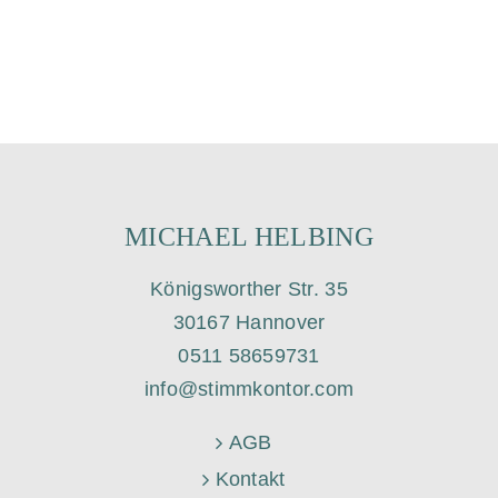
ä
h
l
e
n
.
MICHAEL HELBING
Königsworther Str. 35
30167 Hannover
0511 58659731
info@stimmkontor.com
AGB
Kontakt