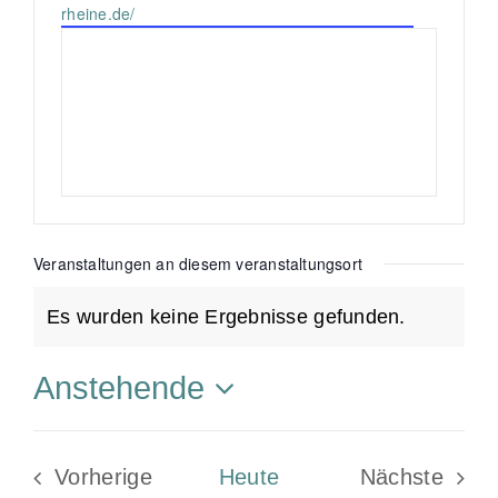
l
e
rheine.de/
e
e
b
f
s
o
e
n
i
t
e
Veranstaltungen an diesem veranstaltungsort
Es wurden keine Ergebnisse gefunden.
H
i
Anstehende
n
D
w
a
e
Vorherige
Heute
Nächste
t