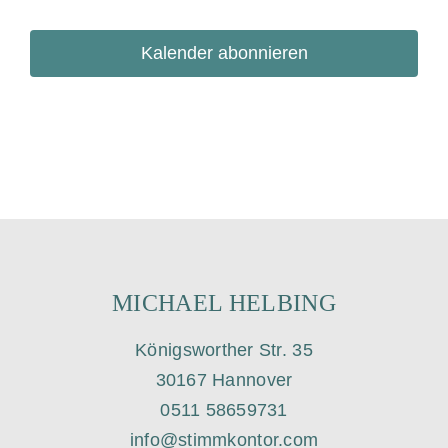
i
Veranstaltungen
Veransta
u
s
m
Kalender abonnieren
w
ä
h
l
e
n
.
MICHAEL HELBING
Königsworther Str. 35
30167 Hannover
0511 58659731
info@stimmkontor.com