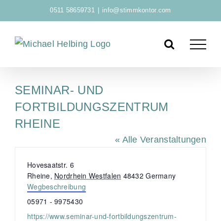
Zum
0511 58659731
|
info@stimmkontor.com
Inhalt
springen
SEMINAR- UND
FORTBILDUNGSZENTRUM
RHEINE
« Alle Veranstaltungen
A
Hovesaatstr. 6
d
Rheine
,
Nordrhein Westfalen
48432
Germany
r
Wegbeschreibung
e
T
05971 - 9975430
s
e
W
https://www.seminar-und-fortbildungszentrum-
s