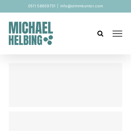
Zum
0511 58659731
|
info@stimmkontor.com
Inhalt
springen