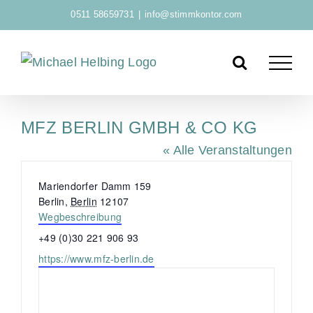
Zum
0511 58659731
|
info@stimmkontor.com
Inhalt
springen
MFZ BERLIN GMBH & CO KG
« Alle Veranstaltungen
A
Mariendorfer Damm 159
d
Berlin
,
Berlin
12107
r
Wegbeschreibung
e
T
+49 (0)30 221 906 93
s
e
W
https://www.mfz-berlin.de
s
l
e
e
e
b
f
s