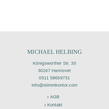
ä
h
l
e
n
.
MICHAEL HELBING
Königsworther Str. 35
30167 Hannover
0511 58659731
info@stimmkontor.com
AGB
Kontakt