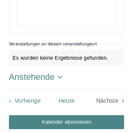
o
e
n
i
t
e
Veranstaltungen an diesem veranstaltungsort
Es wurden keine Ergebnisse gefunden.
H
i
Anstehende
n
D
w
a
e
Veranstaltungen
Vorherige
Heute
Nächste
t
i
Veransta
u
s
m
Kalender abonnieren
w